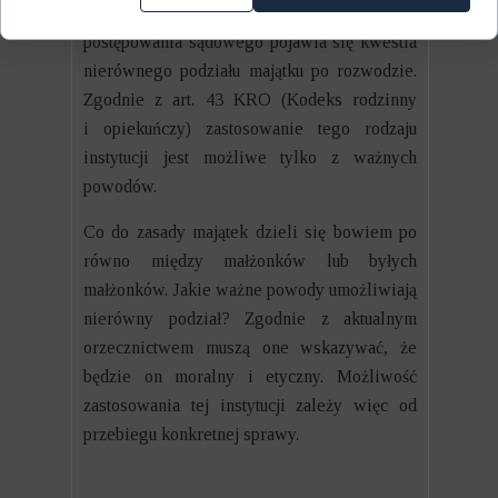
w drodze negocjacji umowy czy podczas
postępowania sądowego pojawia się kwestia
nierównego podziału majątku po rozwodzie.
Zgodnie z art. 43 KRO (Kodeks rodzinny
i opiekuńczy) zastosowanie tego rodzaju
instytucji jest możliwe tylko z ważnych
powodów.
Co do zasady majątek dzieli się bowiem po
równo między małżonków lub byłych
małżonków. Jakie ważne powody umożliwiają
nierówny podział? Zgodnie z aktualnym
orzecznictwem muszą one wskazywać, że
będzie on moralny i etyczny. Możliwość
zastosowania tej instytucji zależy więc od
przebiegu konkretnej sprawy.