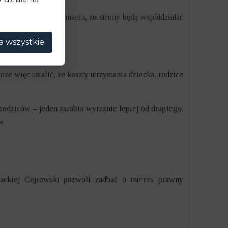
cze dojść do przekonania, że strony będą współdziałać
a wszystkie
e więc ustalić, że koszty utrzymania dziecka, rodzice
rodziców – jeden zarabia wyraźnie lepiej od drugiego.
w.
ackiej Cejrowski pozwoli zadbać o interes prawny