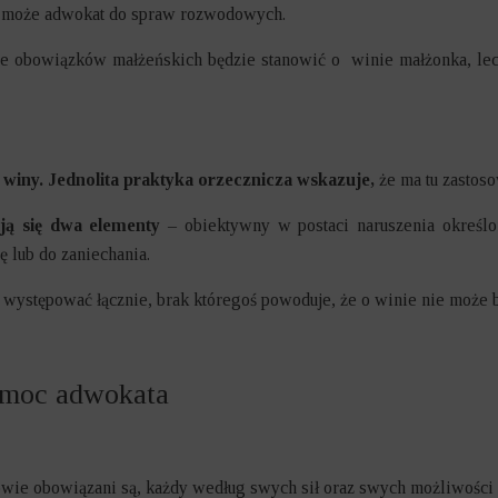
m może adwokat do spraw rozwodowych.
nie obowiązków małżeńskich będzie stanowić o winie małżonka, lec
i winy. Jednolita praktyka orzecznicza wskazuje,
że ma tu zastos
ją się dwa elementy
– obiektywny w postaci naruszenia określo
 lub do zaniechania.
 występować łącznie, brak któregoś powoduje, że o winie nie może
omoc adwokata
onkowie obowiązani są, każdy według swych sił oraz swych możliwośc