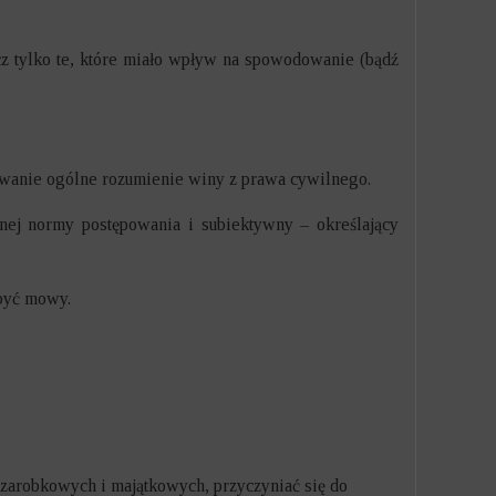
z tylko te, które miało wpływ na spowodowanie (bądź
owanie ogólne rozumienie winy z prawa cywilnego.
nej normy postępowania i subiektywny – określający
 być mowy.
i zarobkowych i majątkowych, przyczyniać się do