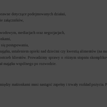
o prawne dotyczące podejmowanych działań,
e załączników,
zwodowym, mediacjach oraz negocjacjach,
onkami,
 się postępowania,
ątku, ustaleniem opieki nad dziećmi czy kwestią alimentów (na mał
potrzeb klientów. Prowadzimy sprawy o różnym stopniu skomplikow
iał majątku wspólnego po rozwodzie.
 między małżonkami musi nastąpić zupełny i trwały rozkład pożycia. 