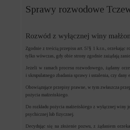
SPRAWY KARNE
Sprawy rozwodowe Tczew 
ZASIEDZENIE 
ZNIESIENIE W
Rozwód z wyłącznej winy małżo
OBSŁUGA PROC
Zgodnie z treścią przepisu art. 57§ 1 k.r.o., orzekają
PRAWO GOSPO
tylko wówczas, gdy obie strony zgodnie zażądają zanie
Jeżeli w ramach procesu rozwodowego, żądamy orzec
SPRAWY KARN
i skrupulatnego zbadania sprawy i ustalenia, czy dan
SPRA
Obowiązujące przepisy prawne, w tym zwłaszcza przep
pożycia małżeńskiego.
SPRAWY SPAD
Do rozkładu pożycia małżeńskiego z wyłącznej winy je
SPRAWY RODZI
psychicznej lub fizycznej.
Decydując się na złożenie pozwu, z żądaniem orzek