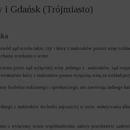
 I KARNO-SKARBOWE
i Gdańsk (Trójmiasto)
NIERUCHOMOŚCI
SPÓŁWŁASNOŚCI
nka
ESÓW INWESTYCYJNYCH
c rozwód sąd orzeka także, czy i który z małżonków ponosi winę rozkła
DARCZE
chania orzekania o winie.
zenia przez sąd wyłącznej winy jednego z małżonków, sąd rozpo
E
y ewentualnie który z małżonków ponosi wyłączną winę za rozkład po
WY ROZWODOWE
isy Kodeksu rodzinnego i opiekuńczego, nie zawierają żadnego kat
KOWE
dnego z małżonków dochodzi najczęściej w razie: nadużywania alko
NNE I ALIMENTY
ania o wyłącznej winie współmałżonka, należy przedstawić sądowi