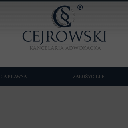
UGA PRAWNA
ZAŁOŻYCIELE
TKU WSPÓLNEGO
WNA
NA FIRM