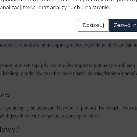
onalizacji treści, oraz analizy ruchu na stronie.
anie ocenione jako zgodne z dobrem dziecka, to sąd powinien jesz
Dostosuj
Zezwól n
nej
esie i w takim samym stopniu ponoszą wydatki na dziecko. Sąd moż
nienia w sytuacji, gdy istnieje dysproporcja pomiędzy zarobkami 
u każdego z rodziców zasadne może okazać się zasądzenie alimentó
zew
wa pomocny jest adwokat. Rozwód
z pomocą Kancelarii Adwok
jważniejszych kwestii związanych z postępowaniem.
dowy?