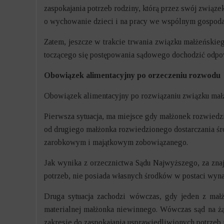
zaspokajania potrzeb rodziny, którą przez swój związe
o wychowanie dzieci i na pracy we wspólnym gospo
Zatem, jeszcze w trakcie trwania związku małżeńskie
toczącego się postępowania sądowego dochodzić odpowi
Obowiązek alimentacyjny po orzeczeniu rozwodu
Obowiązek alimentacyjny po rozwiązaniu związku małże
Pierwsza sytuacja, ma miejsce gdy małżonek rozwiedzi
od drugiego małżonka rozwiedzionego dostarczania 
zarobkowym i majątkowym zobowiązanego.
Jak wynika z orzecznictwa Sądu Najwyższego, za znaj
potrzeb, nie posiada własnych środków w postaci wyna
Druga sytuacja zachodzi wówczas, gdy jeden z małż
materialnej małżonka niewinnego. Wówczas sąd na ż
zakresie do zaspokajania usprawiedliwionych potrzeb 