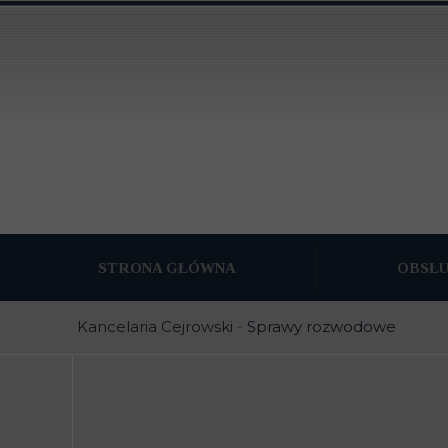
STRONA GŁÓWNA
OBSŁ
PODZIAŁ MAJĄ
Kancelaria Cejrowski
-
Sprawy rozwodowe
OBSŁUGA PRA
OBSŁUGA PRAW