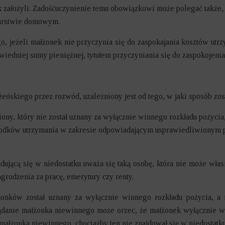
k założyli. Zadośćuczynienie temu obowiązkowi może polegać także, w
darstwie domowym.
go, jeżeli małżonek nie przyczynia się do zaspokajania kosztów ut
edniej sumy pieniężnej, tytułem przyczyniania się do zaspokojenia 
ńskiego przez rozwód, uzależniony jest od tego, w jaki sposób zos
ony, który nie został uznany za wyłącznie winnego rozkładu pożycia
środków utrzymania w zakresie odpowiadającym usprawiedliwionym
dującą się w niedostatku uważa się taką osobę, która nie może wł
grodzenia za pracę, emerytury czy renty.
onków został uznany za wyłącznie winnego rozkładu pożycia, a r
ądanie małżonka niewinnego może orzec, że małżonek wyłącznie w
małżonka niewinnego, chociażby ten nie znajdował się w niedostatku