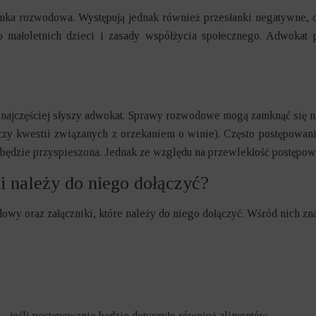
łanka rozwodowa. Występują jednak również przesłanki negatywne,
ro małoletnich dzieci i zasady współżycia społecznego. Adwoka
óre najczęściej słyszy adwokat. Sprawy rozwodowe mogą zamknąć się n
i czy kwestii związanych z orzekaniem o winie). Często postępowan
będzie przyspieszona. Jednak ze względu na przewlekłość postępowa
i należy do niego dołączyć?
oraz załączniki, które należy do niego dołączyć. Wśród nich znaj
– jeśli postępowanie będzie dotyczyło również alimentów.