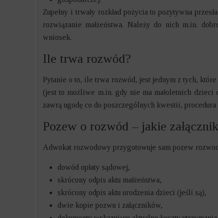
Zupełny i trwały rozkład pożycia to pozytywna przes
rozwiązanie małżeństwa. Należy do nich m.in. dob
wniosek.
Ile trwa rozwód?
Pytanie o to, ile trwa rozwód, jest jednym z tych, kt
(jest to możliwe m.in. gdy nie ma małoletnich dziec
zawrą ugodę co do poszczególnych kwestii, procedura 
Pozew o rozwód – jakie załącznik
Adwokat rozwodowy przygotowuje sam pozew rozwodowy 
dowód opłaty sądowej,
skrócony odpis aktu małżeństwa,
skrócony odpis aktu urodzenia dzieci (jeśli są),
dwie kopie pozwu i załączników,
dokumenty wskazujące aktualne koszty utrzymania 