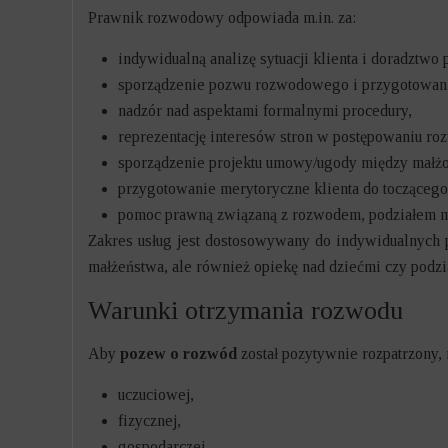
Prawnik rozwodowy odpowiada m.in. za:
indywidualną analizę sytuacji klienta i doradztw
sporządzenie pozwu rozwodowego i przygotowani
nadzór nad aspektami formalnymi procedury,
reprezentację interesów stron w postępowaniu ro
sporządzenie projektu umowy/ugody między małż
przygotowanie merytoryczne klienta do toczącego
pomoc prawną związaną z rozwodem, podziałem maj
Zakres usług jest dostosowywany do indywidualnych 
małżeństwa, ale również opiekę nad dziećmi czy podz
Warunki otrzymania rozwodu
Aby
pozew o rozwód
został pozytywnie rozpatrzony,
uczuciowej,
fizycznej,
gospodarczej.