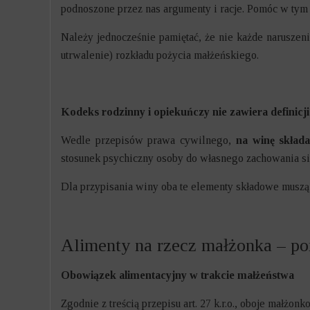
podnoszone przez nas argumenty i racje. Pomóc w ty
Należy jednocześnie pamiętać, że nie każde narusze
utrwalenie) rozkładu pożycia małżeńskiego.
Kodeks rodzinny i opiekuńczy nie zawiera definicj
Wedle przepisów prawa cywilnego,
na winę składa
stosunek psychiczny osoby do własnego zachowania się
Dla przypisania winy oba te elementy składowe muszą
Alimenty na rzecz małżonka – p
Obowiązek alimentacyjny w trakcie małżeństwa
Zgodnie z treścią przepisu art. 27 k.r.o., oboje małż