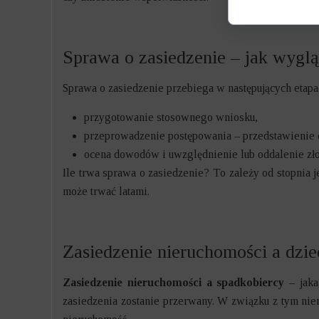
Sprawa o zasiedzenie – jak wygl
Sprawa o zasiedzenie przebiega w następujących etap
przygotowanie stosownego wniosku,
przeprowadzenie postępowania – przedstawienie
ocena dowodów i uwzględnienie lub oddalenie zł
Ile trwa sprawa o zasiedzenie? To zależy od stopnia 
może trwać latami.
Zasiedzenie nieruchomości a dzie
Zasiedzenie nieruchomości a spadkobiercy
– jak
zasiedzenia zostanie przerwany. W związku z tym nie