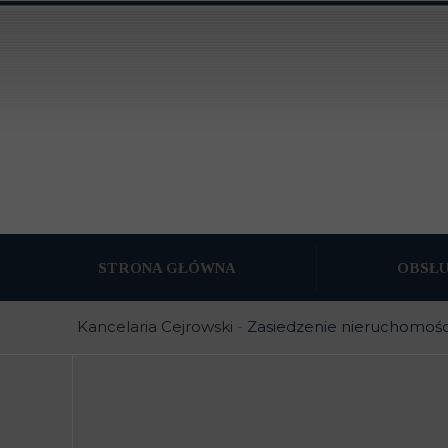
STRONA GŁÓWNA
OBSŁ
PODZIAŁ MAJĄ
Kancelaria Cejrowski
-
Zasiedzenie nieruchomośc
OBSŁUGA PRA
OBSŁUGA PRAW