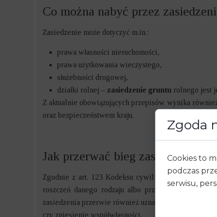
Co można nabyć przez zasiedzeni
Zasiedzenie może dotyczyć m.in.:
prawa własności nieruchomości,
prawa użytkowania wieczystego,
służebności drogowej,
działki rolnej –
zasiedzenie gruntu
rolnego jest
Z aktualnie obowiązujących przepisów wynika również 
oraz bezpieczeństwem kraju.
Zgoda n
Jak przerwać bieg zasiedzenia?
Cookies to m
podczas prze
Zgodnie z art. 123 Kodeksu cywilnego bieg przeda
serwisu, pers
roszczeń danego rodzaju albo przed sądem polubown
zasiedzenia przerwie również uznanie roszczenia przez
czy zniesienie współwłasności.