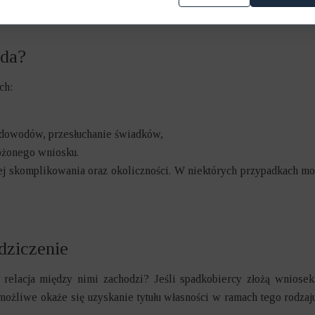
ąda?
ach:
 dowodów, przesłuchanie świadków,
ożonego wniosku.
jej skomplikowania oraz okoliczności. W niektórych przypadkach m
dziczenie
a relacja między nimi zachodzi? Jeśli spadkobiercy złożą wniosek
możliwe okaże się uzyskanie tytułu własności w ramach tego rodzaj