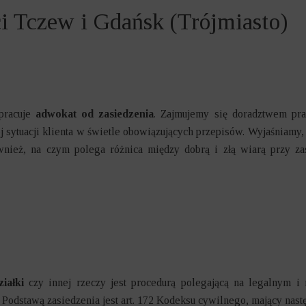
 I KARNO-SKARBOWE
i Tczew i Gdańsk (Trójmiasto)
IE NIERUCHOMOŚCI
SPÓŁWŁASNOŚCI
ESÓW INWESTYCYJNYCH
 pracuje
adwokat od zasiedzenia
. Zajmujemy się doradztwem pr
DARCZE
j sytuacji klienta w świetle obowiązujących przepisów. Wyjaśniamy
wnież, na czym polega różnica między dobrą i złą wiarą przy 
E
ODOWE
KOWE
NNE I ALIMENTY
ziałki
czy innej rzeczy jest procedurą polegającą na legalnym i 
Podstawą zasiedzenia jest art. 172 Kodeksu cywilnego, mający nastę