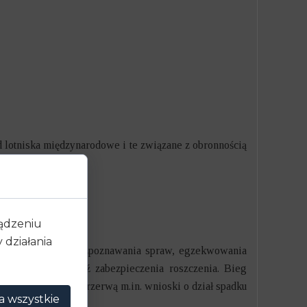
d lotniska międzynarodowe i te związane z obronnością
ządzeniu
działania
em powołanym do rozpoznawania spraw, egzekwowania
 zaspokojenia bądź zabezpieczenia roszczenia. Bieg
 bieg zasiedzenia przerwą m.in. wnioski o dział spadku
a wszystkie