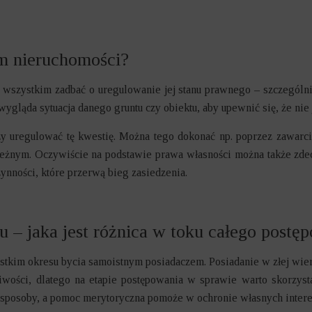
em nieruchomości?
szystkim zadbać o uregulowanie jej stanu prawnego – szczególnie j
 wygląda sytuacja danego gruntu czy obiektu, aby upewnić się, że ni
leży uregulować tę kwestię. Można tego dokonać np. poprzez zawa
zależnym. Oczywiście na podstawie prawa własności można także zde
zynności, które przerwą bieg zasiedzenia.
u – jaka jest różnica w toku całego postę
stkim okresu bycia samoistnym posiadaczem. Posiadanie w złej wier
pliwości, dlatego na etapie postępowania w sprawie warto skorzys
 sposoby, a pomoc merytoryczna pomoże w ochronie własnych inter