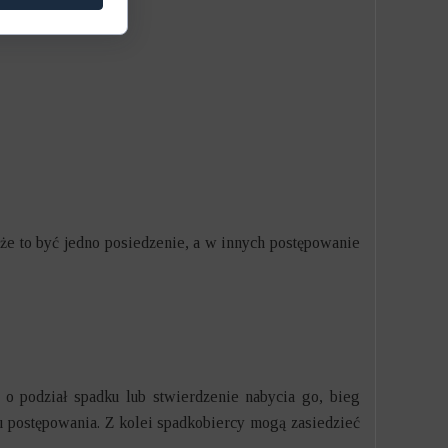
oże to być jedno posiedzenie, a w innych postępowanie
 o podział spadku lub stwierdzenie nabycia go, bieg
u postępowania. Z kolei spadkobiercy mogą zasiedzieć