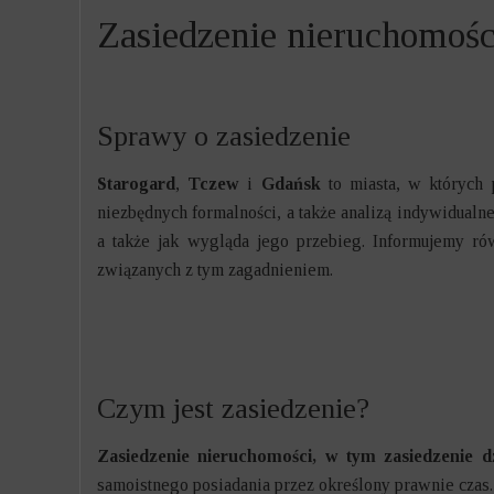
SPRAWY KARNE
Zasiedzenie nieruchomośc
ZASIEDZEN
ZNIESIENIE W
Sprawy o zasiedzenie
OBSŁUGA PROC
Starogard
,
Tczew
i
Gdańsk
to miasta, w których
PRAWO GOSPO
niezbędnych formalności, a także analizą indywidualne
a także jak wygląda jego przebieg. Informujemy ró
SPRAWY KARN
związanych z tym zagadnieniem.
SPRAWY ROZW
SPRAWY SPAD
Czym jest zasiedzenie?
SPRAWY RODZI
Zasiedzenie nieruchomości, w tym zasiedzenie d
samoistnego posiadania przez określony prawnie czas. 