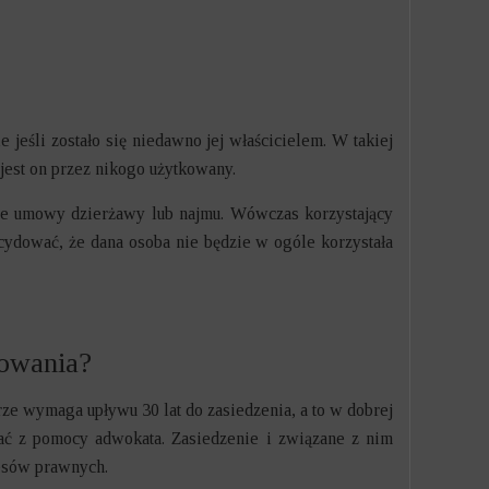
eśli zostało się niedawno jej właścicielem. W takiej
e jest on przez nikogo użytkowany.
rcie umowy dzierżawy lub najmu. Wówczas korzystający
cydować, że dana osoba nie będzie w ogóle korzystała
powania?
ze wymaga upływu 30 lat do zasiedzenia, a to w dobrej
tać z pomocy adwokata. Zasiedzenie i związane z nim
esów prawnych.