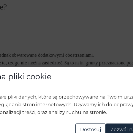
e?
 jednak obwarowane dodatkowymi obostrzeniami.
to, czego nie można zasiedzieć. Są to m.in. grunty przeznaczone po
a pliki cookie
ałe pliki danych, które są przechowywane na Twoim ur
glądania stron internetowych. Używamy ich do poprawy 
wnienia przerywa każda czynność przed sądem lub innym organ
onalizacji treści, oraz analizy ruchu na stronie.
ym, przedsięwzięta bezpośrednio w celu dochodzenia, ustalenia,
 osobę, przeciwko której roszczenie przysługuje. Zatem w praktyce
Dostosuj
Zezwól n