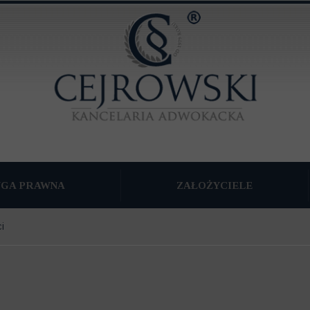
UGA PRAWNA
ZAŁOŻYCIELE
TKU WSPÓLNEGO
i
WNA
NA FIRM