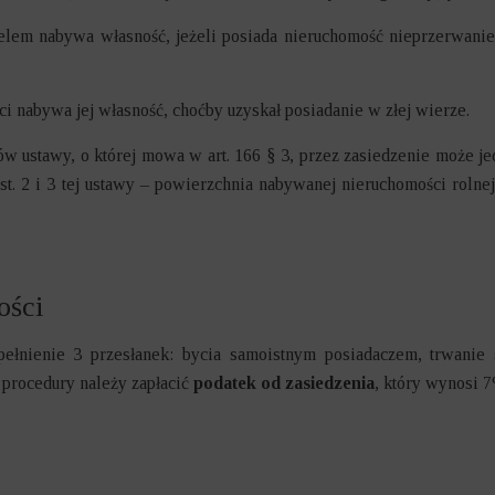
elem nabywa własność, jeżeli posiada nieruchomość nieprzerwanie 
ci nabywa jej własność, choćby uzyskał posiadanie w złej wierze.
w ustawy, o której mowa w art. 166 § 3, przez zasiedzenie może je
5 ust. 2 i 3 tej ustawy – powierzchnia nabywanej nieruchomości rol
ości
pełnienie 3 przesłanek: bycia samoistnym posiadaczem, trwanie 
 procedury należy zapłacić
podatek od zasiedzenia
, który wynosi 