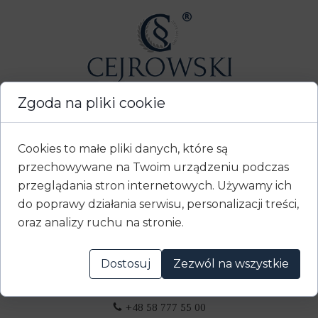
Zgoda na pliki cookie
Kancelaria Adwokacka Cejrowski
Cookies to małe pliki danych, które są
przechowywane na Twoim urządzeniu podczas
Kancelaria Adwokacka TCZEW
przeglądania stron internetowych. Używamy ich
ul. Słowackiego nr 5/3
do poprawy działania serwisu, personalizacji treści,
Kancelaria Adwokacka GDAŃSK
oraz analizy ruchu na stronie.
ul. Latarniana nr 1
Dostosuj
Zezwól na wszystkie
Kancelaria Adwokacka STAROGARD GDAŃSKI
ul. Wodna nr 8
+48 58 777 55 00