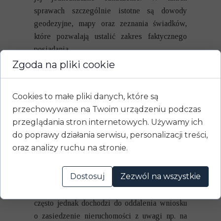
sprawach szczególnie istotne są dowody
geodezyjne, mapy oraz zeznania świadków,
które pozwalają ustalić zakres faktycznego
posiadania.
Zgoda na pliki cookie
Zasiedzenie domu rodzinnego
w praktyce sądowej
Cookies to małe pliki danych, które są
Zasiedzenie domu rodzinnego jest jedną
przechowywane na Twoim urządzeniu podczas
z najbardziej problematycznych kategorii
przeglądania stron internetowych. Używamy ich
spraw, zwłaszcza gdy nieruchomość była
do poprawy działania serwisu, personalizacji treści,
zamieszkiwana przez członków rodziny
oraz analizy ruchu na stronie.
właściciela. Sądy bardzo dokładnie analizują,
czy posiadanie miało charakter samoistny, czy
Dostosuj
Zezwól na wszystkie
też wynikało z relacji rodzinnych, opieki lub
tolerancji właściciela. W takich przypadkach
często jednak dochodzi do oddalenia wniosku
o zasiedzenie nieruchomości z uwagi np. na