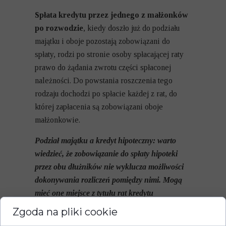
Spłata kredytu przez jednego z małżonków
po rozwodzie
, kiedy doszło już do podziału
majątku i oboje pozostają zobowiązani do
spłaty, rodzi po stronie osoby spłacającej raty
prawo do żądania zwrotu części spłaconej
należności. Do powstania roszczenia tego
rodzaju dochodzi po spłacie każdej z rat, do
której zapłacenia są zobowiązani oboje
małżonkowie.
Podział majątku a kredyt hipoteczny: warto
wiedzieć, że zobowiązanie do spłaty hipoteki
przez obu dłużników nie wyklucza możliwości
dokonywania rozliczeń pomiędzy nimi. Mogą
mieć one miejsce z tytułu rat kredytu
spłaconych przez jednego z małżonków po
Zgoda na pliki cookie
uprawomocnieniu się postanowienia o podziale