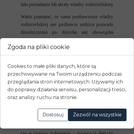
fakt posiadania lub utraty władzy rodzicielskiej.
Warto pamiętać, że samo pozbawienie władzy
rodzicielskiej nie pozbawia rodzica prawado
dziedziczenia po dziecku ani obowiązku
alimentacyjnego. Są to odrębne kwestie
Zgoda na pliki cookie
regulowane przez przepisy prawa spadkowego
i rodzinnego.
Cookies to małe pliki danych, które są
Jak się bronić przed wnioskiem
przechowywane na Twoim urządzeniu podczas
o pozbawienie władzy rodzicielskiej?
przeglądania stron internetowych. Używamy ich
Rodzic, wobec którego toczy się postępowanie
do poprawy działania serwisu, personalizacji treści,
o pozbawienie władzy rodzicielskiej, ma
oraz analizy ruchu na stronie.
prawo do aktywnego udziału w postępowaniu,
przedstawiania dowodów i składania
Dostosuj
Zezwól na wszystkie
wyjaśnień. Warto skorzystać z pomocy
adwokata lub radcy prawnego specjalizującego
się w prawie rodzinnym – sprawa ta dotyczy