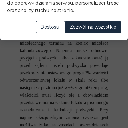
do poprawy działania serwisu, personalizacji treści,
Zasady podwyższania czynszu zależą od
oraz analizy ruchu na stronie.
rodzaju najmu. Przy najmie zwykłym właściciel
podwyższa czynsz przez wypowiedzenie
Dostosuj
Zezwól na wszystkie
dotychczasowej wysokości czynszu albo
innych opłat, co do zasady z zachowaniem 3-
miesięcznego terminu na koniec miesiąca
kalendarzowego. Najemca może odmówić
przyjęcia podwyżki albo zakwestionować ją
przed sądem. Jeżeli podwyżka powoduje
przekroczenie ustawowego progu 3% wartości
odtworzeniowej lokalu w skali roku albo
następuje z poziomu już wyższego niż ten próg,
właściciel musi liczyć się z obowiązkiem
przedstawienia na żądanie lokatora pisemnego
uzasadnienia i kalkulacji podwyżki. Przy
najmie okazjonalnym zmiana czynszu jest
możliwa tylko na zasadach przewidzianych