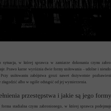
 I KARNO-SKARBOWE
NIERUCHOMOŚCI
SPÓŁWŁASNOŚCI
ESÓW INWESTYCYJNYCH
DARCZE
E
to sytuacja, w której sprawca w zamiarze dokonania czynu zabr
puje. Prawo karne wyróżnia dwie formy usiłowania – udolne i nieudol
ODOWE
. Przy usiłowaniu zabójstwa grozi nawet dożywotnie pozbawieni
KOWE
złagodzić albo w ogóle odstąpić od jej wymierzenia.
NNE I ALIMENTY
ełnienia przestępstwa i jakie są jego form
 forma stadialna czynu zabronionego, w której sprawca podejmuj