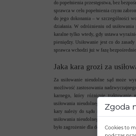
do popełnienia przestępstwa, bez bezpoś
sprawca w celu popełnienia czynu zabro
do jego dokonania – w szczególności wch
działania. W odróżnieniu od usiłowania
karalne tylko wtedy, gdy ustawa wyraźni
pieniędzy. Usiłowanie jest co do zasady
sprawca wchodzi już w fazę bezpośredniej
Jaka kara grozi za usiło
Za usiłowanie nieudolne sąd może wym
możliwość zastosowania nadzwyczajnego 
karnego, który różnicuje traktowani
usiłowania nieudolnego, mimo swojego 
Zgoda n
kary należy do sądu i zależy od okolic
usiłowania nieudolnego. W praktyce sądy
było zagrożenie dla dobra chronionego 
Cookies to m
podczas prze