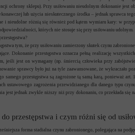
encji ochrony sklepu). Przy usiłowaniu nieudolnym dokonanie jest
onawczej lub użycia nieskutecznego środka – jednak sprawca tego 
ne i nieudolne różnią się również pod kątem wymiaru kary: w przyp
dpowiedzialności, których nie stosuje się przy usiłowaniu udolnym.
 przestępstwa?
tępstwa tym, że przy usiłowaniu zamierzony skutek czynu zabronione
ające. Dokonanie przestępstwa oznacza pełną realizację wszystki
, jeśli jest on wymagany (np. śmiercią człowieka przy zabójstwie
chowanie sprawcy było już na tyle zaawansowane, że wykraczało po
go samego przestępstwa są zagrożone tą samą karą, ponieważ art.
ach ustawowego zagrożenia przewidzianego dla danego typu czynu
nia jest jednak zwykle niższy niż przy dokonaniu, co przekłada się 
do przestępstwa i czym różni się od usił
eśniejsza forma stadialna czynu zabronionego, polegająca na podj