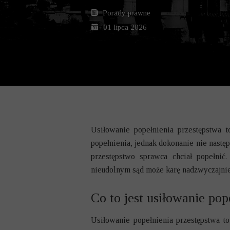
SPRAWY KARNE
Porady prawne
ZASIEDZENIE 
01 lipca 2026
ZNIESIENIE W
OBSŁUGA PROC
PRAWO GOSPO
SPRAWY KARN
Usiłowanie popełnienia przestępstwa 
popełnienia, jednak dokonanie nie nastę
SPRAWY ROZW
przestępstwo sprawca chciał popełnić
SPRAWY SPAD
nieudolnym sąd może karę nadzwyczajnie 
SPRAWY RODZI
Co to jest usiłowanie pop
Usiłowanie popełnienia przestępstwa to