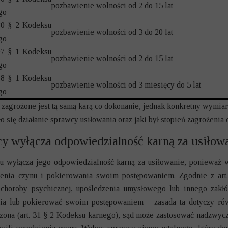
pozbawienie wolności od 2 do 15 lat
go
280 § 2 Kodeksu
pozbawienie wolności od 3 do 20 lat
go
197 § 1 Kodeksu
pozbawienie wolności od 2 do 15 lat
go
278 § 1 Kodeksu
pozbawienie wolności od 3 miesięcy do 5 lat
go
agrożone jest tą samą karą co dokonanie, jednak konkretny wymiar
ęło się działanie sprawcy usiłowania oraz jaki był stopień zagrożeni
cy wyłącza odpowiedzialność karną za usiłow
u wyłącza jego odpowiedzialność karną za usiłowanie, ponieważ w
zenia czynu i pokierowania swoim postępowaniem. Zgodnie z art
 choroby psychicznej, upośledzenia umysłowego lub innego zakłó
ia lub pokierować swoim postępowaniem – zasada ta dotyczy równ
czona (art. 31 § 2 Kodeksu karnego), sąd może zastosować nadzwycz