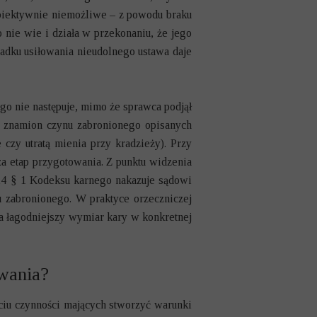
 obiektywnie niemożliwe – z powodu braku
nie wie i działa w przekonaniu, że jego
adku usiłowania nieudolnego ustawa daje
go nie następuje, mimo że sprawca podjął
ch znamion czynu zabronionego opisanych
 czy utratą mienia przy kradzieży). Przy
za etap przygotowania. Z punktu widzenia
 14 § 1 Kodeksu karnego nakazuje sądowi
 zabronionego. W praktyce orzeczniczej
na łagodniejszy wymiar kary w konkretnej
owania?
ęciu czynności mających stworzyć warunki