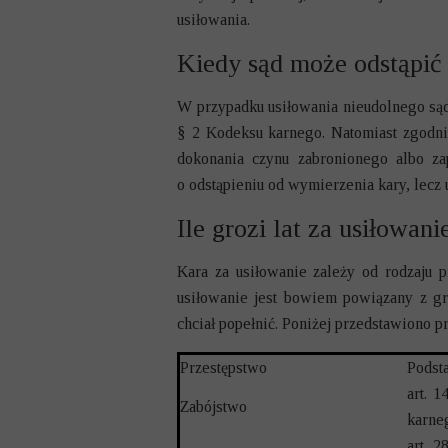
usiłowania.
Kiedy sąd może odstąpić
W przypadku usiłowania nieudolnego sąd
§ 2 Kodeksu karnego. Natomiast zgodnie
dokonania czynu zabronionego albo za
o odstąpieniu od wymierzenia kary, lecz
Ile grozi lat za usiłowan
Kara za usiłowanie zależy od rodzaju 
usiłowanie jest bowiem powiązany z gr
chciał popełnić. Poniżej przedstawiono 
Przestępstwo
Podst
art. 
Zabójstwo
karne
art. 