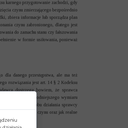
eksu karnego przygotowanie zachodzi, gdy
zięcia czynu zmierzającego bezpośrednio
ki, zbiera informacje lub sporządza plan
onania czynu zabronionego, dlatego jest
towania do zamachu stanu czy fałszowania
opełnienie w formie usiłowania, ponieważ
o dla danego przestępstwa, ale ma też
go rozwiązania jest art. 14 § 2 Kodeksu
wodawca dostrzega bowiem, że sprawca
 o zastosowaniu łagodniejszego wymiaru
ci czynu oraz sposobu działania sprawcy
żliwości dokonania czynu oraz jak realne
ządzeniu
działania