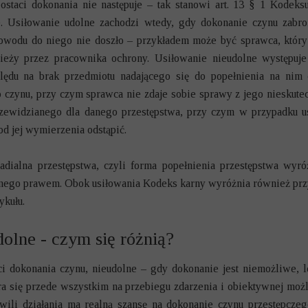
postaci dokonania nie następuje – tak stanowi art. 13 § 1 Kode
e. Usiłowanie udolne zachodzi wtedy, gdy dokonanie czynu zabr
owodu do niego nie doszło – przykładem może być sprawca, który p
eży przez pracownika ochrony. Usiłowanie nieudolne występuje
ędu na brak przedmiotu nadającego się do popełnienia na nim 
 czynu, przy czym sprawca nie zdaje sobie sprawy z jego nieskute
zewidzianego dla danego przestępstwa, przy czym w przypadku u
od jej wymierzenia odstąpić.
adialna przestępstwa, czyli forma popełnienia przestępstwa wyró
onego prawem. Obok usiłowania Kodeks karny wyróżnia również prz
ykułu.
dolne - czym się różnią?
i dokonania czynu, nieudolne – gdy dokonanie jest niemożliwe, l
ra się przede wszystkim na przebiegu zdarzenia i obiektywnej możl
ili działania ma realną szansę na dokonanie czynu przestępczego