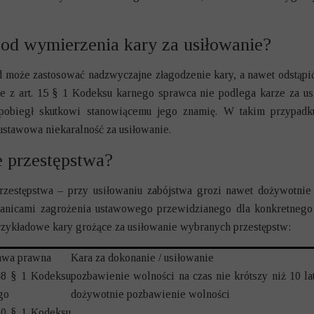
 od wymierzenia kary za usiłowanie?
 może zastosować nadzwyczajne złagodzenie kary, a nawet odstąpić 
 z art. 15 § 1 Kodeksu karnego sprawca nie podlega karze za usi
pobiegł skutkowi stanowiącemu jego znamię. W takim przypadku 
 ustawowa niekaralność za usiłowanie.
ie przestępstwa?
przestępstwa – przy usiłowaniu zabójstwa grozi nawet dożywotni
anicami zagrożenia ustawowego przewidzianego dla konkretnego 
przykładowe kary grożące za usiłowanie wybranych przestępstw:
awa prawna
Kara za dokonanie / usiłowanie
148 § 1 Kodeksu
pozbawienie wolności na czas nie krótszy niż 10 la
go
dożywotnie pozbawienie wolności
280 § 1 Kodeksu