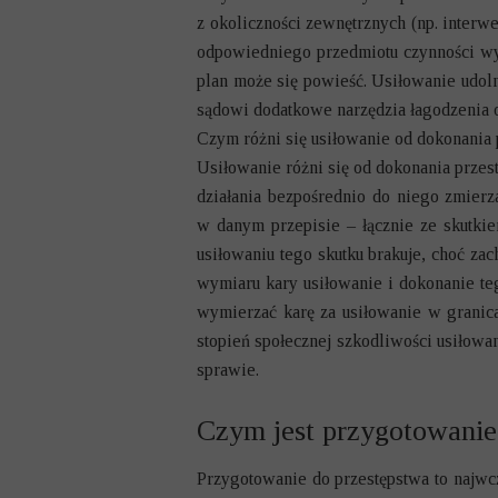
z okoliczności zewnętrznych (np. interw
odpowiedniego przedmiotu czynności wyk
plan może się powieść. Usiłowanie udol
sądowi dodatkowe narzędzia łagodzenia o
Czym różni się usiłowanie od dokonania
Usiłowanie różni się od dokonania przes
działania bezpośrednio do niego zmierz
w danym przepisie – łącznie ze skutkiem
usiłowaniu tego skutku brakuje, choć za
wymiaru kary usiłowanie i dokonanie te
wymierzać karę za usiłowanie w granic
stopień społecznej szkodliwości usiłowa
sprawie.
Czym jest przygotowanie 
Przygotowanie do przestępstwa to najwcz