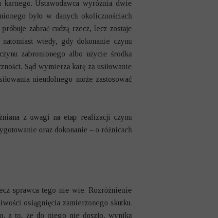
ksu karnego. Ustawodawca wyróżnia dwie
onionego było w danych okolicznościach
róbuje zabrać cudzą rzecz, lecz zostaje
 natomiast wtedy, gdy dokonanie czynu
czynu zabronionego albo użycie środka
czności. Sąd wymierza karę za usiłowanie
siłowania nieudolnego może zastosować
żniana z uwagi na etap realizacji czynu
ygotowanie oraz dokonanie – o różnicach
ecz sprawca tego nie wie. Rozróżnienie
iwości osiągnięcia zamierzonego skutku.
, a to, że do niego nie doszło, wynika