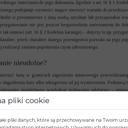
redniego zmierzania do jego dokonania. Zgodnie z art. 16 § 1 Kod
nionego podejmuje czynności mające stworzyć warunki do przedsięw
odzi w porozumienie z inną osobą, uzyskuje lub przysposabia środ
 przygotowanie nie jest jeszcze bezpośrednim zmierzaniem do dok
e tak stanowi (art. 16 § 2 Kodeksu karnego) – dotyczy to np. przygo
 karalne, jeżeli charakter danego przestępstwa pozwala na jego p
 realizacji zamiaru popełnienia czynu zabronionego.
wanie nieudolne?
ierzyć karę w granicach zagrożenia ustawowego przewidzianeg
złagodzenia kary albo odstąpienia od jej wymierzenia. Podstawą te
e usiłowania nieudolnego względem usiłowania udolnego – usta
zamiaru, obiektywnie nie był w stanie wyrządzić szkody. Decyzja
a pliki cookie
zności konkretnej sprawy, w tym od stopnia społecznej szkodliwoś
 biorą pod uwagę m.in. to, jak bardzo sprawca był przekonany o mo
prawem.
ałe pliki danych, które są przechowywane na Twoim ur
glądania stron internetowych. Używamy ich do poprawy 