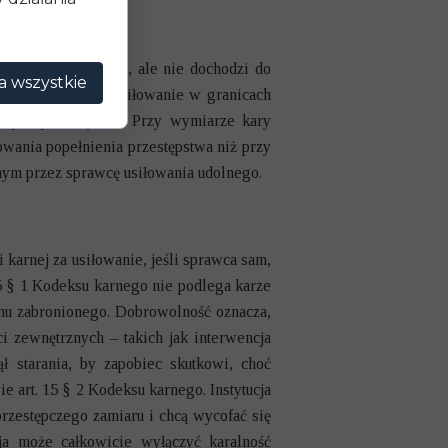
czynu zabronionego, ale nie dochodzi do
a wszystkie
wymierza karę za usiłowanie w granicach
bój, czy zabójstwo. Przy wymiarze kary
łowania popełnienia przestępstwa niż przy
nym przez sprawcę usiłowania udolnego.
 karnej za usiłowanie, jeśli sprawca sam,
15 § 1 Kodeksu karnego nie podlega karze
ynu zabronionego. Dobrowolność oznacza,
i zewnętrznych – takich jak interwencja
ł starania, by zapobiec skutkowi, choć
e art. 15 § 2 Kodeksu karnego. Instytucja
przestępczego zamiaru i chcą wycofać się
ja może całkowicie wyłączyć karalność