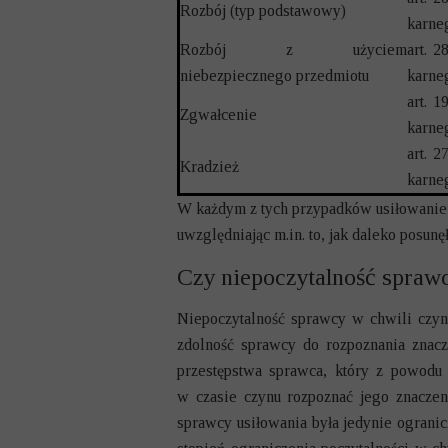
Rozbój (typ podstawowy)
karne
Rozbój z użyciem
art. 
niebezpiecznego przedmiotu
karne
art. 
Zgwałcenie
karne
art. 
Kradzież
karne
W każdym z tych przypadków usiłowanie z
uwzględniając m.in. to, jak daleko posun
Czy niepoczytalność spraw
Niepoczytalność sprawcy w chwili czyn
zdolność sprawcy do rozpoznania znac
przestępstwa sprawca, który z powodu
w czasie czynu rozpoznać jego znaczen
sprawcy usiłowania była jedynie ograni