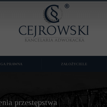
UGA PRAWNA
ZAŁOŻYCIELE
TKU WSPÓLNEGO
WNA
NA FIRM
enia przestępstwa