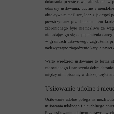
dokonania przestępstwa, ale skutek w 
odmiany usiłowania: udolne i nieudoln
obiektywnie możliwe, lecz z jakiegoś p
powstrzymany przed dokonaniem kradzi
zabronionego było niemożliwe ze wzgl
nienadającego się do popełnienia danego
w granicach ustawowego zagrożenia pr
nadzwyczajne złagodzenie kary, a nawet 
Warto wiedzieć: usiłowanie to forma st
zabronionego i naruszenia dobra chroni
między nimi piszemy w dalszej części art
Usiłowanie udolne i nieu
Usiłowanie udolne polega na możliwośc
usiłowania udolnego i nieudolnego opie
Przy usiłowaniu udolnym sprawca w chw