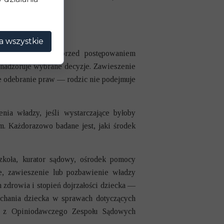
ytucji
a wszystkie
ów, którzy stają przed postępowaniem
nadzoruje wybrane decyzje. Zawieszenie
te odebranie praw — rodzic nie podejmuje
ia władzy, jeśli wystarczające byłoby
m. Każdorazowo badane jest, jaki środek
zkoła, kurator sądowy, ośrodek pomocy
e, zawieszenie lub pozbawienie władzy
n zdrowia i stopień dojrzałości dziecka —
uchania dziecka w sprawach dotyczących
ga z Opiniodawczego Zespołu Sądowych