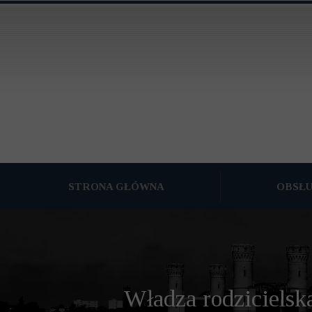
STRONA GŁÓWNA
OBSŁ
PODZIAŁ MAJĄ
OBSŁUGA PRA
OBSŁUGA PRAW
Władza rodzicielska