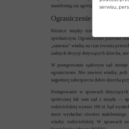
manifestują się agresją wobec dziecka, m
serwisu, pers
Ograniczenie a pozbawien
Różnice między trzema formami inger
opiekuńczym. Ograniczenie pozwala rod
„zamraża" władzę na czas trwania przesz
żadnych decyzji dotyczących dziecka, nie
W postępowaniu sądowym sąd stosuje z
ograniczenie. Nie zawiesi władzy, jeśl
najpełniej zabezpiecza dobro dziecka prz
Postępowanie w sprawach dotyczących 
społecznej lub sam sąd z urzędu — np
rodzicielskiej wynosi 100 zł. Sąd wysłuc
może wysłuchać również małoletniego. 
władzy rodzicielskiej. W sprawach s