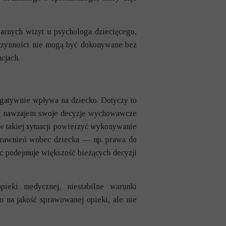
arnych wizyt u psychologa dziecięcego,
e czynności nie mogą być dokonywane bez
cjach.
negatywnie wpływa na dziecko. Dotyczy to
ują nawzajem swoje decyzje wychowawcze
w takiej sytuacji powierzyć wykonywanie
uprawnień wobec dziecka — np. prawa do
ic podejmuje większość bieżących decyzji
pieki medycznej, niestabilne warunki
o na jakość sprawowanej opieki, ale nie