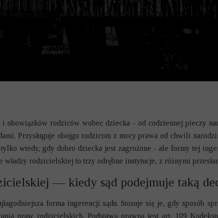
 I KARNO-SKARBOWE
NIERUCHOMOŚCI
SPÓŁWŁASNOŚCI
ESÓW INWESTYCYJNYCH
DARCZE
E
 i obowiązków rodziców wobec dziecka - od codziennej pieczy nad
dami. Przysługuje obojgu rodzicom z mocy prawa od chwili narodzin
ODOWE
s tylko wtedy, gdy dobro dziecka jest zagrożone - ale formy tej inge
KOWE
władzy rodzicielskiej to trzy odrębne instytucje, z różnymi przesła
icielskiej — kiedy sąd podejmuje taką de
NNE I ALIMENTY
ajłagodniejsza forma ingerencji sądu. Stosuje się je, gdy sposób sp
ania praw rodzicielskich. Podstawą prawną jest art. 109 Kodeksu