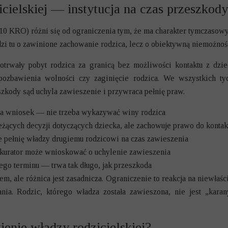
cielskiej — instytucja na czas przeszkody
110 KRO) różni się od ograniczenia tym, że ma charakter tymczasowy 
zi tu o zawinione zachowanie rodzica, lecz o obiektywną niemożno
otrwały pobyt rodzica za granicą bez możliwości kontaktu z dzie
ozbawienia wolności czy zaginięcie rodzica. We wszystkich tyc
eszkody sąd uchyla zawieszenie i przywraca pełnię praw.
 na wniosek — nie trzeba wykazywać winy rodzica
żących decyzji dotyczących dziecka, ale zachowuje prawo do kontak
e pełnię władzy drugiemu rodzicowi na czas zawieszenia
rokurator może wnioskować o uchylenie zawieszenia
ego terminu — trwa tak długo, jak przeszkoda
m, ale różnica jest zasadnicza. Ograniczenie to reakcja na niewł
nia. Rodzic, którego władza została zawieszona, nie jest „karan
enie władzy rodzicielskiej?