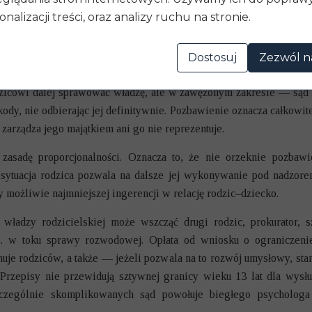
ogą uzasadniać taki zakaz.
onalizacji treści, oraz analizy ruchu na stronie.
ie praw rodzicielskich — porównanie inst
Dostosuj
Zezwól n
encji sądu we władzę rodzicielską bywają niejasne dla rodzic
zicowi dalej sprawować władzę, ale w zawężonym zakresie — sąd 
kody, nie odbierając jej definitywnie. Pozbawienie oznacza całkowi
 zarządza jego majątkiem ani go nie reprezentuje.
asadę proporcjonalności. Oznacza to, że nie orzeknie pozbawien
i sytuacja rodzica pozwala na dalsze jej wykonywanie pod nadzore
y możliwie najmniejszej ingerencji w relację rodzic–dziecko.
władzy rodzicielskiej może wszcząć drugi rodzic, prokurator, s
. w toku sprawy rozwodowej. Opłata od wniosku o ograniczeni
huje rodziców, a także — jeżeli pozwala na to rozwój umysłowy, sta
Przepisy nie przewidują sztywnej granicy wieku 13 lat dla wysł
zczególnie skomplikowanych sąd powołuje biegłego psycholo