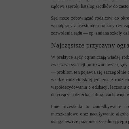
sądowi szeroki katalog środków do zasto
Sąd może zobowiązać rodziców do okreś
współpracy z asystentem rodziny czy za
zezwolenia sądu — np. zmiana szkoły dz
Najczęstsze przyczyny ogra
W praktyce sądy ograniczają władzę rodz
zwłaszcza sytuacji porozwodowych, gdy
— problem ten pojawia się szczególnie 
władzy rodzicielskiej jednemu z rodzi
współdecydowania o edukacji, leczeniu c
dotyczących dziecka, a drugi zachowuje
Inne przesłanki to zaniedbywanie ob
mieszkaniowe oraz nadużywanie alkoholu
osiąga jeszcze poziomu uzasadniającego