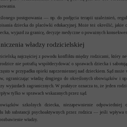
sowania.
lonego postępowania — np. do podjęcia terapii uzależnień, regul
pisania dziecka do placówki edukacyjnej. Może też określić, jaki
iecka, wyjazd za granicę, decyzje medyczne o poważnych konsekwen
niczenia władzy rodzicielskiej
icielską najczęściej z powodu konfliktu między rodzicami, który 
 rodzice nie potrafią współdecydować o sprawach dziecka i sabot
często w przypadku
opieki naprzemiennej nad dzieckiem
. Sąd może 
ców, ograniczając władzę drugiego do określonych obowiązków i 
zy wyjazdach zagranicznych. W praktyce oznacza to, że jeden rodz
 wpływ tylko w sprawach wskazanych przez sąd.
owiązków szkolnych dziecka, niezapewnienie odpowiedniej o
 lub substancji psychoaktywnych przez rodzica — jeśli wpływa t
 pozbawienie władzy.