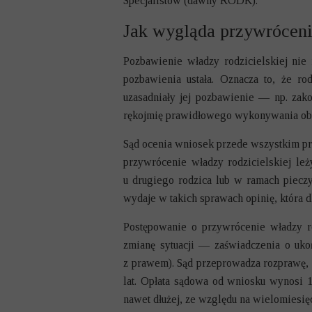
Specjalistów (dawny RODK).
Jak wygląda przywrócenie
Pozbawienie władzy rodzicielskiej nie
pozbawienia ustała. Oznacza to, że ro
uzasadniały jej pozbawienie — np. zakoń
rękojmię prawidłowego wykonywania obo
Sąd ocenia wniosek przede wszystkim prz
przywrócenie władzy rodzicielskiej leż
u drugiego rodzica lub w ramach
pieczy
wydaje w takich sprawach opinię, która d
Postępowanie o przywrócenie władzy ro
zmianę sytuacji — zaświadczenia o ukońc
z prawem). Sąd przeprowadza rozprawę, 
lat. Opłata sądowa od wniosku wynosi 
nawet dłużej, ze względu na wielomiesi