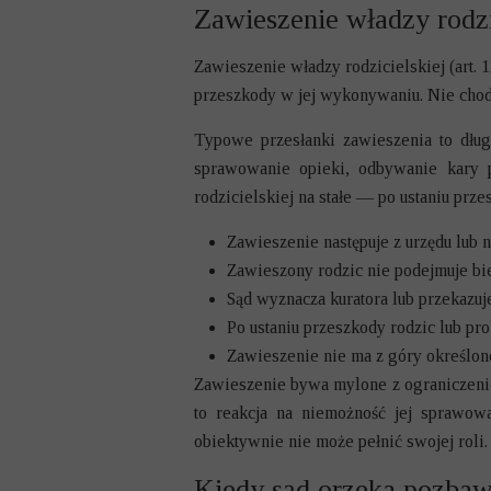
Zawieszenie władzy rodzi
Zawieszenie władzy rodzicielskiej (art. 
przeszkody w jej wykonywaniu. Nie chod
Typowe przesłanki zawieszenia to dług
sprawowanie opieki, odbywanie kary p
rodzicielskiej na stałe — po ustaniu prz
Zawieszenie następuje z urzędu lub
Zawieszony rodzic nie podejmuje bie
Sąd wyznacza kuratora lub przekazuj
Po ustaniu przeszkody rodzic lub p
Zawieszenie nie ma z góry określon
Zawieszenie bywa mylone z ograniczenie
to reakcja na niemożność jej sprawowa
obiektywnie nie może pełnić swojej roli.
Kiedy sąd orzeka pozbawi