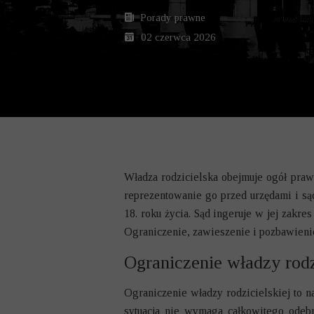
SPRAWY KARNE
Porady prawne
ZASIEDZENIE 
02 czerwca 2026
ZNIESIENIE W
OBSŁUGA PROC
PRAWO GOSPO
SPRAWY KARN
Władza rodzicielska obejmuje ogół praw
reprezentowanie go przed urzędami i są
SPRAWY ROZW
18. roku życia. Sąd ingeruje w jej zakre
SPRAWY SPAD
Ograniczenie, zawieszenie i pozbawienie 
Ograniczenie władzy rodz
SPRAWY RODZI
Ograniczenie władzy rodzicielskiej to n
sytuacja nie wymaga całkowitego odebr