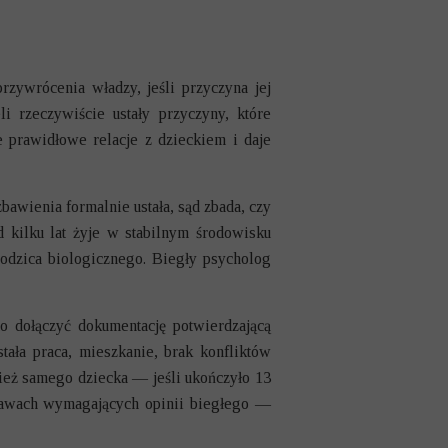
zywrócenia władzy, jeśli przyczyna jej
i rzeczywiście ustały przyczyny, które
je prawidłowe relacje z dzieckiem i daje
awienia formalnie ustała, sąd zbada, czy
d kilku lat żyje w stabilnym środowisku
rodzica biologicznego. Biegły psycholog
o dołączyć dokumentację potwierdzającą
stała praca, mieszkanie, brak konfliktów
ież samego dziecka — jeśli ukończyło 13
prawach wymagających opinii biegłego —