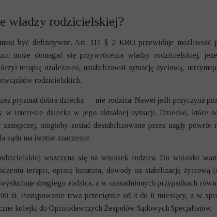
 władzy rodzicielskiej?
 musi być definitywne. Art. 111 § 2 KRO przewiduje możliwość pr
dzic może domagać się przywrócenia władzy rodzicielskiej, jeżel
czył terapię uzależnień, ustabilizował sytuację życiową, utrzymu
wiązków rodzicielskich.
ez pryzmat dobra dziecka — nie rodzica. Nawet jeśli przyczyna pozb
y w interesie dziecka w jego aktualnej sytuacji. Dziecko, które o
 zastępczej
, mogłoby zostać destabilizowane przez nagły powrót 
la sądu ma istotne znaczenie.
dzicielskiej wszczyna się na wniosek rodzica. Do wniosku wart
zeniu terapii, opinię kuratora, dowody na stabilizację życiową (
wysłuchuje drugiego rodzica, a w uzasadnionych przypadkach równ
100 zł. Postępowanie trwa przeciętnie od 3 do 8 miesięcy, a w s
ęczne kolejki do Opiniodawczych Zespołów Sądowych Specjalistów.