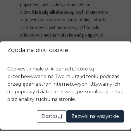
pojazdów, można złożyć wniosek się
o tzw.
blokadę alkoholową
, czyli montowane
w pojeździe urządzenie, które blokuje silnik,
jeśli kierowca jest nietrzeźwy. O blokadę
alkoholową można wnioskować po upływie
połowy okresu, na jaki orzeczono zakaz
Zgoda na pliki cookie
prowadzenia pojazdów. W przypadku zakazu
dożywotniego o blokadę można wystąpić po 10
latach od orzeczenia.
Cookies to małe pliki danych, które są
przechowywane na Twoim urządzeniu podczas
Warunkowe umorzenie
postępowania – pomoc adwokata
przeglądania stron internetowych. Używamy ich
do poprawy działania serwisu, personalizacji treści,
Kancelaria Adwokacka Gdańsk
– Cejrowski
oraz analizy ruchu na stronie.
zajmuje się sprawami o warunkowe umorzenie
postępowania za jazdę pod wpływem alkoholu.
Dostosuj
Zezwól na wszystkie
Przeanalizujemy Twoją sprawę i przekażemy
profesjonalny wzór – wniosek o warunkowe