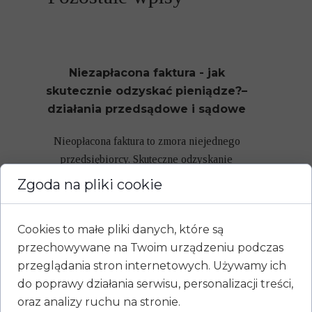
Niezapłacona faktura - jak
skutecznie odzyskać pieniądze?–
działania przedsądowe i sądowe
Nieopłacona faktura to zmora niejednego
przedsiębiorcy. Skuteczne odzyskanie
należności wymaga przejścia przez...
Zgoda na pliki cookie
Cookies to małe pliki danych, które są
Apelacja - co powinniśmy
przechowywane na Twoim urządzeniu podczas
wiedzieć?
przeglądania stron internetowych. Używamy ich
do poprawy działania serwisu, personalizacji treści,
Apelacja to środek odwoławczy od wyroku
oraz analizy ruchu na stronie.
sądu pierwszej instancji, składany