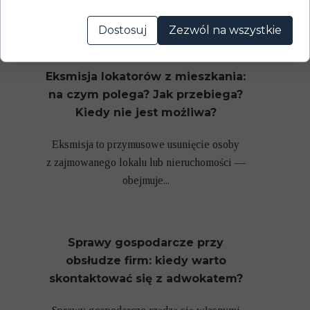
w terminie...
Dostosuj
Zezwól na wszystkie
Eksmisja lokatorów z mieszkania:
na czym polega? Jak przebiega?
Kiedy nie jest możliwa?
Eksmisja to przymusowe usunięcie osoby
z zajmowanego lokalu lub nieruchomości —
obejmuje...
Sprawy gospodarcze przy
obsłudze firm: kiedy warto
skontaktować się z adwokatem?