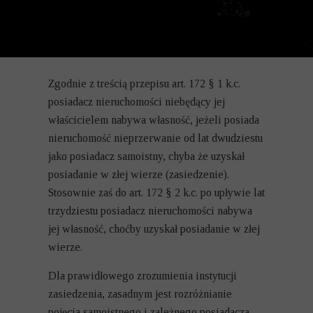
Zgodnie z treścią przepisu art. 172 § 1 k.c.
posiadacz nieruchomości niebędący jej
właścicielem nabywa własność, jeżeli posiada
nieruchomość nieprzerwanie od lat dwudziestu
jako posiadacz samoistny, chyba że uzyskał
posiadanie w złej wierze (zasiedzenie).
Stosownie zaś do art. 172 § 2 k.c. po upływie lat
trzydziestu posiadacz nieruchomości nabywa
jej własność, choćby uzyskał posiadanie w złej
wierze.
Dla prawidłowego zrozumienia instytucji
zasiedzenia, zasadnym jest rozróżnianie
pojęcia samoistnego i zależnego posiadacza.