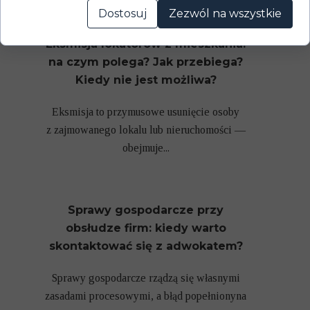
Dostosuj
Zezwól na wszystkie
Eksmisja lokatorów z mieszkania:
na czym polega? Jak przebiega?
Kiedy nie jest możliwa?
Eksmisja to przymusowe usunięcie osoby
z zajmowanego lokalu lub nieruchomości —
obejmuje...
Sprawy gospodarcze przy
obsłudze firm: kiedy warto
skontaktować się z adwokatem?
Sprawy gospodarcze rządzą się własnymi
zasadami procesowymi, a błąd popełnionyna