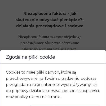
Niezapłacona faktura - jak
skutecznie odzyskać pieniądze?–
działania przedsądowe i sądowe
Nieopłacona faktura to zmora niejednego
przedsiębiorcy. Skuteczne odzyskanie
należności wymaga przejścia przez...
Zgoda na pliki cookie
Apelacja - co powinniśmy
Cookies to małe pliki danych, które są
wiedzieć?
przechowywane na Twoim urządzeniu podczas
przeglądania stron internetowych. Używamy ich
Apelacja to środek odwoławczy od wyroku
do poprawy działania serwisu, personalizacji treści,
sądu pierwszej instancji, składany
oraz analizy ruchu na stronie.
w terminie...